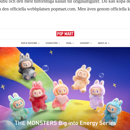
u och den mest tillförlitliga källan till
originalfigurer
. Du kan köpa d
via den officiella webbplatsen popmart.com. Men även genom officiella ka