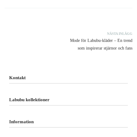
NÄSTA INLÄGG
Mode för Labubu-kläder – En trend
som inspirerar stjärnor och fans
Kontakt
Kontakt
Labubu kollektioner
Leverans
Retur
Labubu Blind Box
Beställning
Information
Big into Energy
Betalning
Exciting Macarons