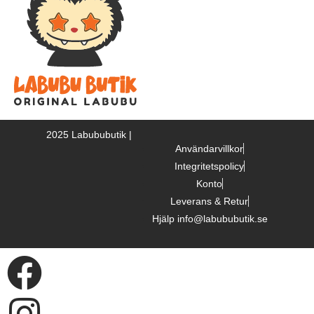
2025 Labububutik |
Användarvillkor
Integritetspolicy
Konto
Leverans & Retur
Hjälp info@labububutik.se