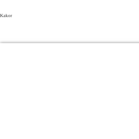
Kakor
Produkter
Email
Kontakt
FAQ