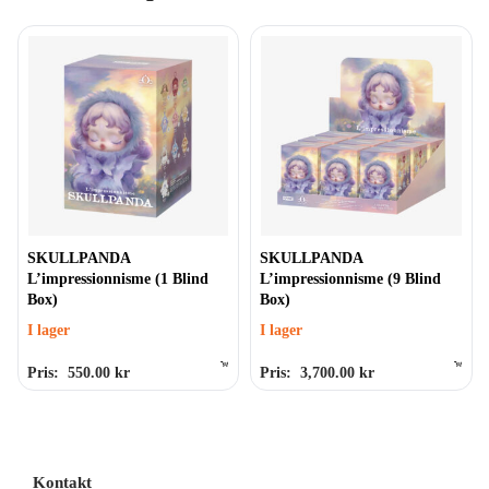
SKULLPANDA
SKULLPANDA
L’impressionnisme (1 Blind
L’impressionnisme (9 Blind
Box)
Box)
I lager
I lager
Pris:
550.00
kr
Pris:
3,700.00
kr
Betygsatt
0
av 5
Betygsatt
0
av 5
Kontakt