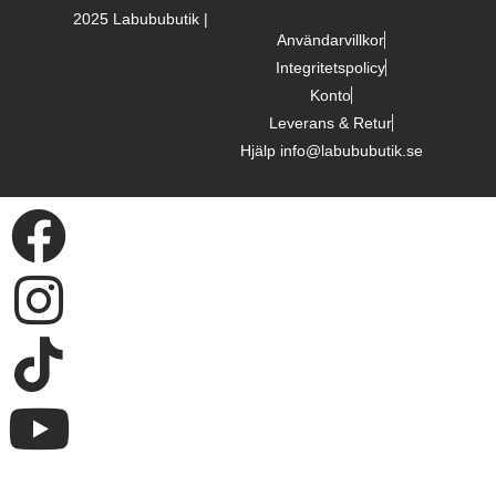
2025 Labububutik |
Användarvillkor
Integritetspolicy
Konto
Leverans & Retur
Hjälp info@labububutik.se