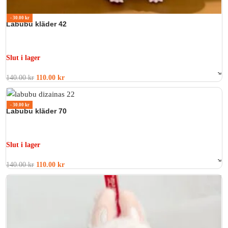
- 30.00 kr
Labubu kläder 42
Slut i lager
140.00
kr
110.00
kr
Betygsatt
0
av 5
- 30.00 kr
Labubu kläder 70
Slut i lager
140.00
kr
110.00
kr
Betygsatt
0
av 5