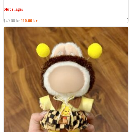
Slut i lager
140.00
kr
110.00
kr
Betygsatt
0
av 5