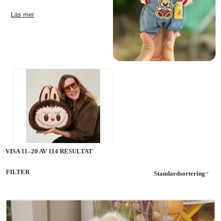
Exciting Macarons
. Välj bland
olika stilar för både barn och
vuxna och gör varje Labubu
unik. Matcha, experimentera
och skapa din egen Labubu-
look!
VISA
11
–
20
AV
114
RESULTAT
Labubu Accessoarer
FILTER
Standardsortering