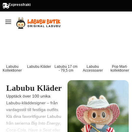
Expressfrakt
Labubu
Labubu Kläder
Labubu 17 cm
Labubu
Pop Mart-
Kollektioner
- 79,5 cm
Accessoarer
kollektioner
Labubu Kläder
Upptäck över 100 unika
Labubu-kläddesigner – från
vardagsstil till festliga outfits.
Klä dina favoritfigurer Labubu
från serierna
Big Into Energy
,
Coca-Cola
,
Have a Seat
eller