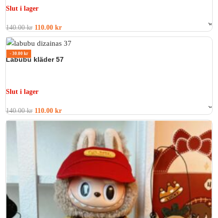
Slut i lager
140.00
kr
110.00
kr
Betygsatt
0
av 5
- 30.00 kr
Labubu kläder 57
Slut i lager
140.00
kr
110.00
kr
Betygsatt
0
av 5