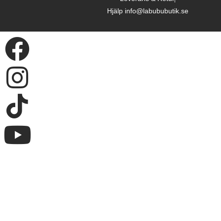
Hjälp info@labububutik.se