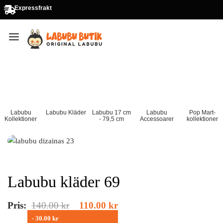
Expressfrakt
Labubu
Labubu Kläder
Labubu 17 cm
Labubu
Pop Mart-
Kollektioner
- 79,5 cm
Accessoarer
kollektioner
Labubu kläder 69
Pris:
140.00
kr
110.00
kr
- 30.00 kr