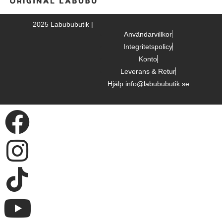
2025 Labububutik |
Användarvillkor
Integritetspolicy
Konto
Leverans & Retur
Hjälp info@labububutik.se