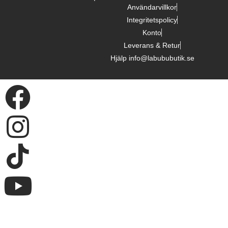
Användarvillkor
Integritetspolicy
Konto
Leverans & Retur
Hjälp info@labububutik.se