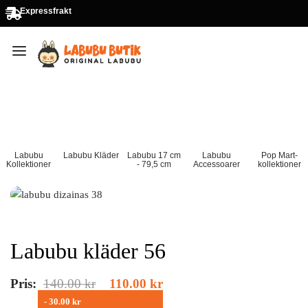
Expressfrakt
Labubu
Labubu Kläder
Labubu 17 cm
Labubu
Pop Mart-
Kollektioner
- 79,5 cm
Accessoarer
kollektioner
Labubu kläder 56
Pris:
140.00
kr
110.00
kr
- 30.00 kr