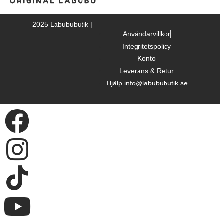
2025 Labububutik |
Användarvillkor
Integritetspolicy
Konto
Leverans & Retur
Hjälp info@labububutik.se