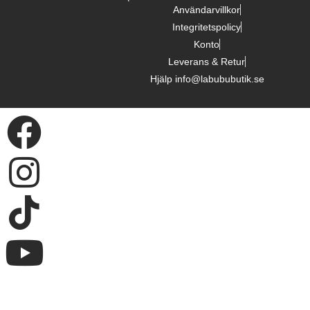
Användarvillkor
Integritetspolicy
Konto
Leverans & Retur
Hjälp info@labububutik.se