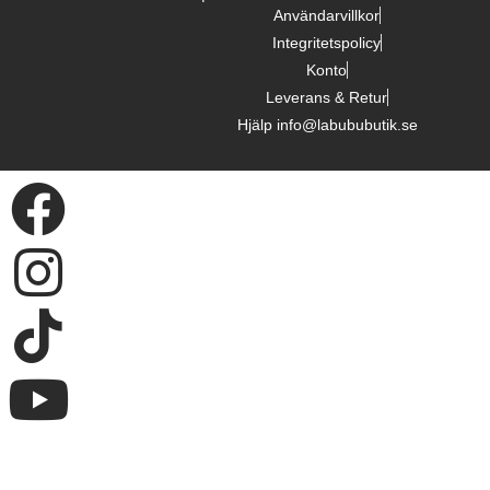
Användarvillkor
Integritetspolicy
Konto
Leverans & Retur
Hjälp info@labububutik.se