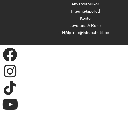
Användarvillkor
Integritetspolicy
Konto
Leverans & Retur
Hjälp info@labububutik.se