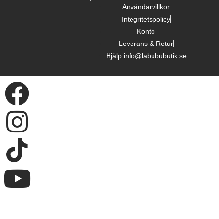
Användarvillkor
Integritetspolicy
Konto
Leverans & Retur
Hjälp info@labububutik.se