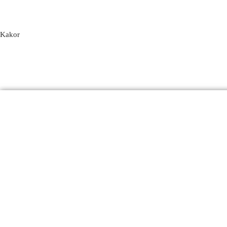
Kakor
Produkter
Email
Kontakt
FAQ