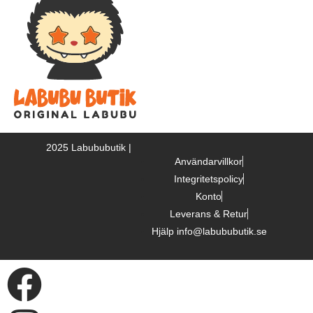
Labubu Pin For Love
2025 Labububutik |
Användarvillkor
Integritetspolicy
Konto
Leverans & Retur
Hjälp info@labububutik.se