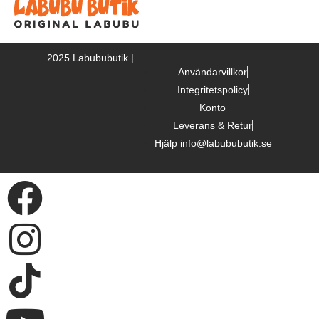
2025 Labububutik |
Användarvillkor
Integritetspolicy
Konto
Leverans & Retur
Hjälp info@labububutik.se