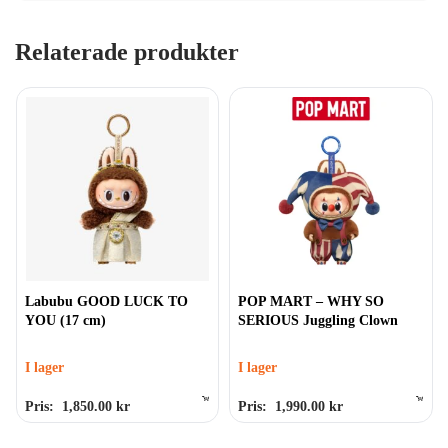
Relaterade produkter
Labubu GOOD LUCK TO
POP MART – WHY SO
YOU (17 cm)
SERIOUS Juggling Clown
I lager
I lager
Pris:
1,850.00
kr
Pris:
1,990.00
kr
Betygsatt
0
av 5
Betygsatt
0
av 5