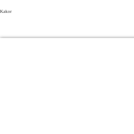
Kakor
Produkter
Email
Kontakt
FAQ