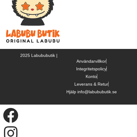
2025 Labububutik |
Användarvillkor
Integritetspolicy
Konto
Leverans & Retur
Hjälp info@labububutik.se