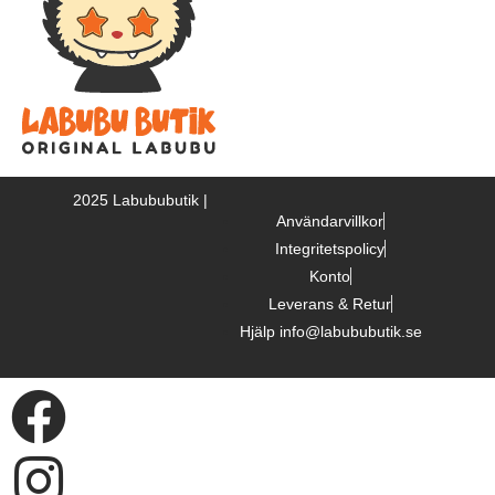
2025 Labububutik |
Användarvillkor
Integritetspolicy
Konto
Leverans & Retur
Hjälp info@labububutik.se