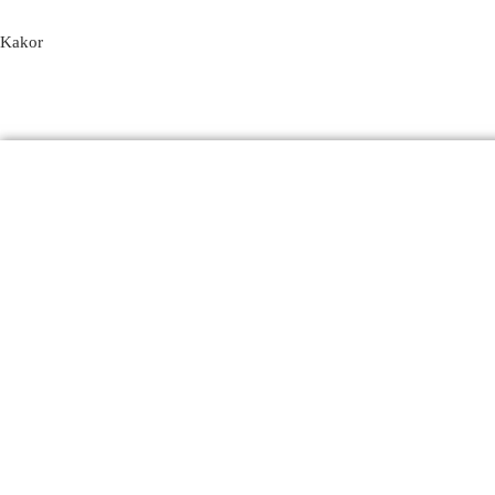
Kakor
Produkter
Email
Kontakt
FAQ