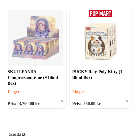
SKULLPANDA
PUCKY Roly-Poly Kitty (1
L’impressionnisme (9 Blind
Blind Box)
Box)
I lager
I lager
Pris:
3,700.00
kr
Pris:
550.00
kr
Betygsatt
0
av 5
Betygsatt
0
av 5
Kontakt