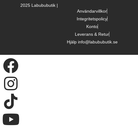
2025 Labububutik |
Användarvillkor
Integritetspolicy
Konto
Leverans & Retur
Hjälp info@labububutik.se